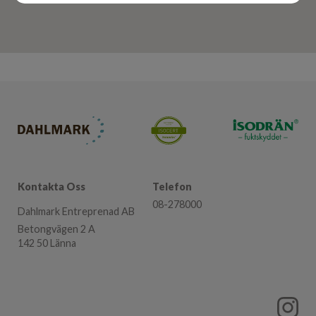
Kontakta Oss
Telefon
08-278000
Dahlmark Entreprenad AB
Betongvägen 2 A
142 50 Länna