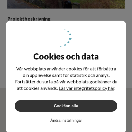
Projektbeskrivning
På denna fastighet i Bromma har Dahlmark Entreprenad
utfört byte av ny vattenledning samt avlopp.
Utfört
- Juli 2019
Projektledare
Cookies och data
Malek Gesher
malek@dahlmark.se
Vår webbplats använder cookies för att förbättra
070-7777209
din upplevelse samt för statistik och analys.
Fortsätter du surfa på vår webbplats godkänner du
att cookies används.
Läs vår integritetspolicy här
.
Godkänn alla
Ändra inställningar