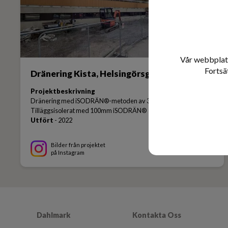
Vår webbplats
Fortsä
Dränering Kista, Helsingörsgatan
Projektbeskrivning
Dränering med iSODRÄN®-metoden av 3 st fastigheter.
Tilläggsisolerat med 100mm iSODRÄN®
Utfört
- 2022
Bilder från projektet
på Instagram
Dahlmark
Kontakta Oss