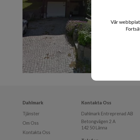
Vår webbplats
Fortsä
Dahlmark
Kontakta Oss
Tjänster
Dahlmark Entreprenad AB
Betongvägen 2 A
Om Oss
142 50 Länna
Kontakta Oss