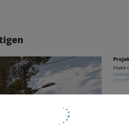
stigen
Proje
Malek 
malek@
070-77
Dräneri
isolera
Utfört