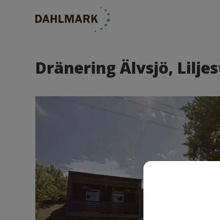
Dränering Älvsjö, Lilje