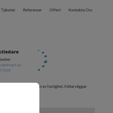
Tjänster
Referenser
Offert
Kontakta Oss
ktledare
Gesher
dahlmark.se
77209
ng med isodrän metoden av fastighet. Källarväggar
de med 100mm isodrän.
- Juni 2017