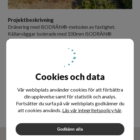
Projektbeskrivning
Dränering med iSODRÄN®-metoden av fastighet.
Källarväggar isolerade med 100mm iSODRÄN®
Utfört
- Oktober 2020
Bilder från projektet
på Instagram
Cookies och data
Projektledare
Vår webbplats använder cookies för att förbättra
din upplevelse samt för statistik och analys.
Malek Gesher
Fortsätter du surfa på vår webbplats godkänner du
malek@dahlmark.se
att cookies används.
Läs vår integritetspolicy här
.
070-7777209
Godkänn alla