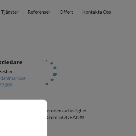
Tjänster
Referenser
Offert
Kontakta Oss
ktledare
Gesher
dahlmark.se
77209
tbeskrivning
ng med iSODRÄN®-metoden av fastighet.
väggar isolerade med 200mm iSODRÄN®
- Augusti 2022