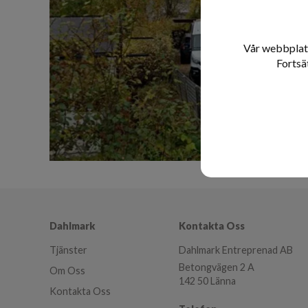
Vår webbplats
Fortsä
Dahlmark
Kontakta Oss
Tjänster
Dahlmark Entreprenad AB
Betongvägen 2 A
Om Oss
142 50 Länna
Kontakta Oss