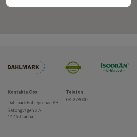
Kontakta Oss
Telefon
08-278000
Dahlmark Entreprenad AB
Betongvägen 2 A
142 50 Länna