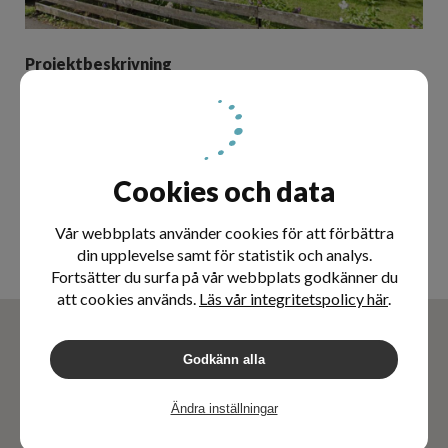
Projektbeskrivning
Dränering med iSODRÄN®-metoden av fastighet.
Källarväggar isolerade med 100mm iSODRÄN®
Utfört
- Juli 2020
Projektledare
Cookies och data
Malek Gesher
malek@dahlmark.se
Vår webbplats använder cookies för att förbättra
070-7777209
din upplevelse samt för statistik och analys.
Fortsätter du surfa på vår webbplats godkänner du
att cookies används.
Läs vår integritetspolicy här
.
Godkänn alla
Ändra inställningar