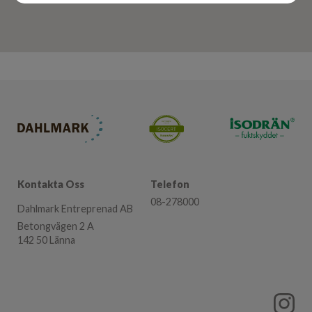
Kontakta Oss
Telefon
08-278000
Dahlmark Entreprenad AB
Betongvägen 2 A
142 50 Länna