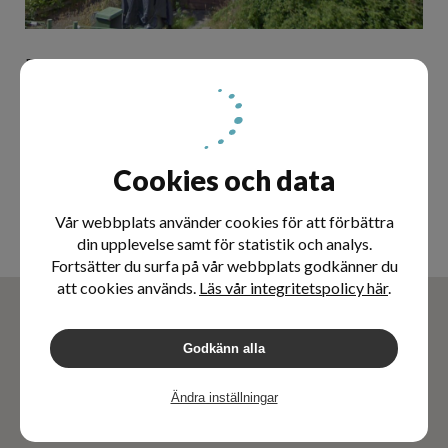
Dränering med isodrän metoden av fastighet.
Källarväggar isolerade med 100mm isodrän.
Utfört Mars 2017
Projektledare
Cookies och data
Malek Gesher
malek@dahlmark.se
Vår webbplats använder cookies för att förbättra
070-7777209
din upplevelse samt för statistik och analys.
Fortsätter du surfa på vår webbplats godkänner du
att cookies används.
Läs vår integritetspolicy här
.
Godkänn alla
Ändra inställningar