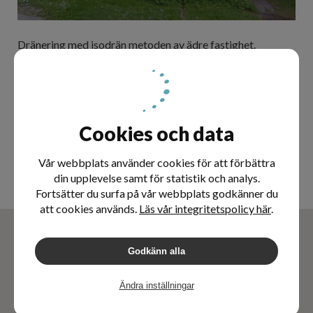
Dränering med isodrän metoden av ädre fastighet.
Källarväggar isolerade med dubbla lager 200mm
isodrän. Denna husgrund bestod av natursten.
Utfört
September 2016
Projektledare
Cookies och data
Malek Gesher
malek@dahlmark.se
Vår webbplats använder cookies för att förbättra
070-7777209
din upplevelse samt för statistik och analys.
Fortsätter du surfa på vår webbplats godkänner du
att cookies används.
Läs vår integritetspolicy här
.
Godkänn alla
Ändra inställningar