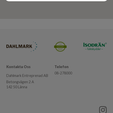
Kontakta Oss
Telefon
08-278000
Dahlmark Entreprenad AB
Betongvägen 2 A
142 50 Länna