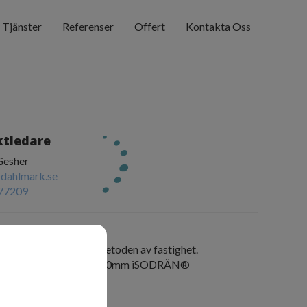
Tjänster
Referenser
Offert
Kontakta Oss
ktledare
Gesher
dahlmark.se
77209
tbeskrivning
ng med iSODRÄN®-metoden av fastighet.
väggar isolerade med 200mm iSODRÄN®
- December 2021