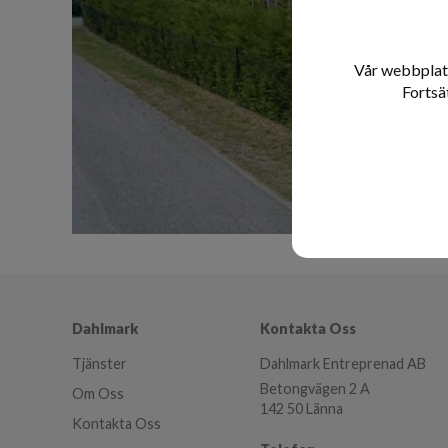
Vår webbplats
Fortsä
Dahlmark
Kontakta Oss
Tjänster
Dahlmark Entreprenad AB
Betongvägen 2 A
Om Oss
142 50 Länna
Kontakta Oss