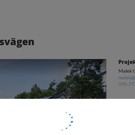
rsvägen
Proje
Malek 
malek@
070-77
Projek
Dräneri
Källar
Utfört