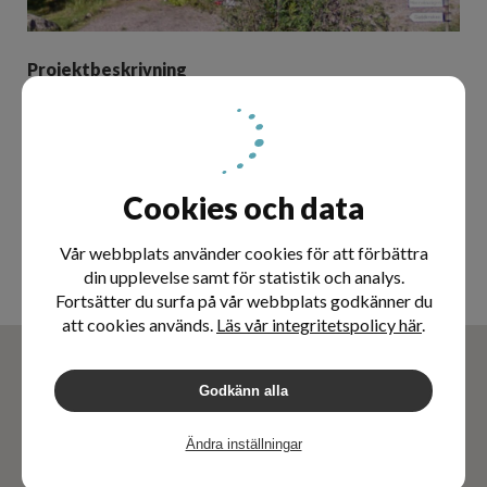
Projektbeskrivning
Dränering med iSODRÄN®-metoden av fastighet.
Källarväggar isolerade med 100mm iSODRÄN®
Utfört
- Januari 2016
Projektledare
Cookies och data
Malek Gesher
malek@dahlmark.se
Vår webbplats använder cookies för att förbättra
070-7777209
din upplevelse samt för statistik och analys.
Fortsätter du surfa på vår webbplats godkänner du
att cookies används.
Läs vår integritetspolicy här
.
Godkänn alla
Ändra inställningar