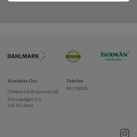
Kontakta Oss
Telefon
08-278000
Dahlmark Entreprenad AB
Betongvägen 2 A
142 50 Länna