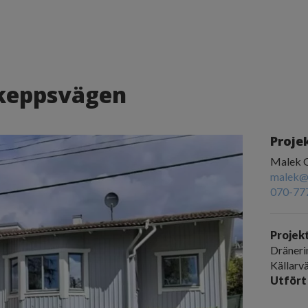
skeppsvägen
Proje
Malek 
malek@
070-77
Projek
Dräneri
Källar
Utfört