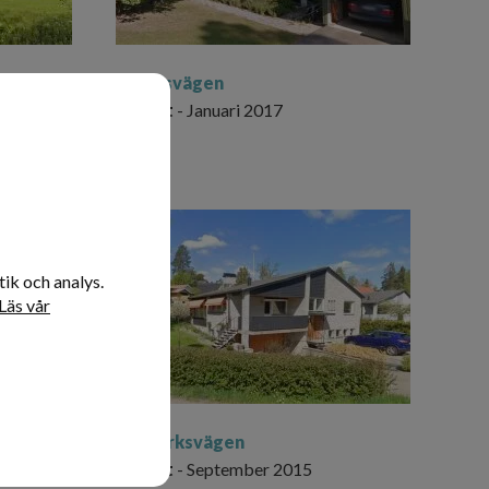
Källdisvägen
Utfört
- Januari 2017
ik och analys.
Läs vår
Ellaparksvägen
Utfört
- September 2015