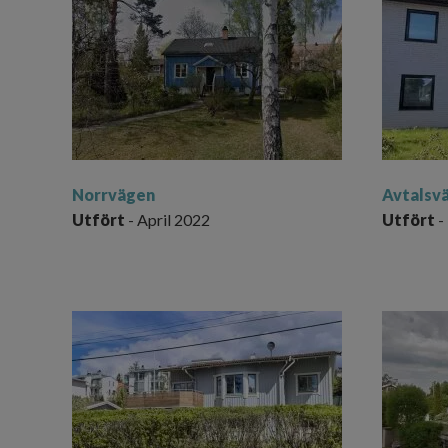
Nor
rvägen
Avtalsv
Utfört
- April 2022
Utfört
-