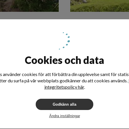
en
Allfarvägen
 April 2017
Utfört
- Mars 2017
Cookies och data
 använder cookies för att förbättra din upplevelse samt för statist
tter du surfa på vår webbplats godkänner du att cookies används.
integritetspolicy här
.
Godkänn alla
vägen
Granitvägen
Ändra inställningar
 December 2016
Utfört
- December 2015