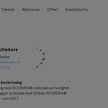
Tjänster
Referenser
Offert
Kontakta Oss
ktledare
Gesher
dahlmark.se
77209
tbeskrivning
ng med iSODRÄN®-metoden av fastighet.
väggar isolerade med 100mm iSODRÄN®
- Juni 2017