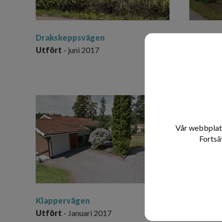
Drakskeppsvägen
Plogväg
Utfört
- juni 2017
Utfört
-
Vår webbplats
Fortsä
Klappervägen
Glimmer
Utfört
- Januari 2017
Utfört
-