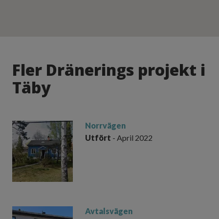
Fler Dränerings projekt i
Täby
Nor
rvägen
Utfört
- April 2022
Avtalsvägen